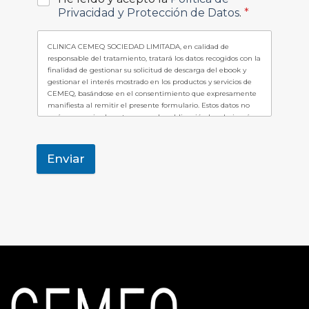
Privacidad y Protección de Datos
.
*
CLINICA CEMEQ SOCIEDAD LIMITADA, en calidad de
responsable del tratamiento, tratará los datos recogidos con la
finalidad de gestionar su solicitud de descarga del ebook y
gestionar el interés mostrado en los productos y servicios de
CEMEQ, basándose en el consentimiento que expresamente
manifiesta al remitir el presente formulario. Estos datos no
serán comunicados a terceros salvo obligación legal ni serán
objeto de transferencias internacionales de datos. Puede
ejercer sus derechos de acceso, rectificación, supresión,
portabilidad, limitación del tratamiento y oposición en el
Enviar
correo
info@clinicacemeq.es
, tal como se indica en la
Política
de Privacidad
, donde dispone de más información sobre el
tratamiento.