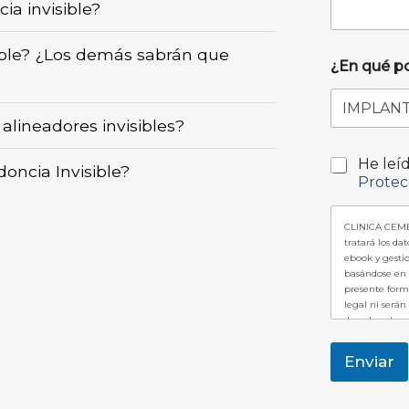
ia invisible?
ible? ¿Los demás sabrán que
¿En qué 
 alineadores invisibles?
He leí
oncia Invisible?
Protec
CLINICA CEME
tratará los da
ebook y gestio
basándose en 
presente formu
legal ni serán
derechos de ac
tratamiento y
Política de Pr
Enviar