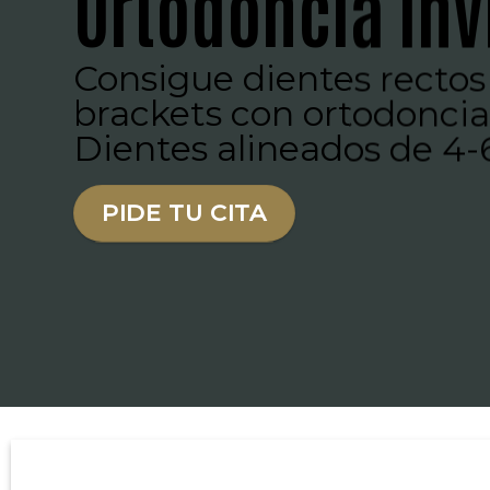
Ortodoncia inv
Consigue dientes rectos 
brackets con ortodoncia 
Dientes alineados de 4
PIDE TU CITA