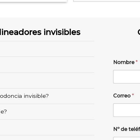
ineadores invisibles
Nombre
*
odoncia invisible?
Correo
*
le?
Nº de tel