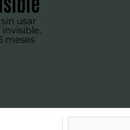
isible
sin usar
invisible.
-6 meses