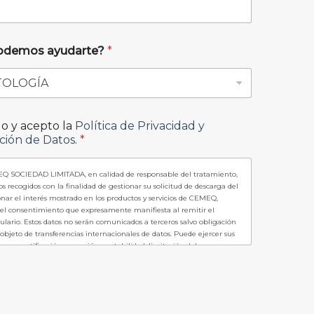
podemos ayudarte?
*
do y acepto la
Política de Privacidad y
ción de Datos
.
*
Q SOCIEDAD LIMITADA, en calidad de responsable del tratamiento,
tos recogidos con la finalidad de gestionar su solicitud de descarga del
nar el interés mostrado en los productos y servicios de CEMEQ,
el consentimiento que expresamente manifiesta al remitir el
lario. Estos datos no serán comunicados a terceros salvo obligación
 objeto de transferencias internacionales de datos. Puede ejercer sus
ceso, rectificación, supresión, portabilidad, limitación del
 oposición en el correo
info@clinicacemeq.es
, tal como se indica en la
ivacidad
, donde dispone de más información sobre el tratamiento.